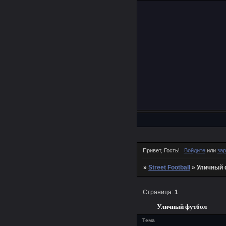
Привет, Гость!
Войдите
или
зар
»
Street Football
»
Уличный 
Страница:
1
Уличный футбол
Тема