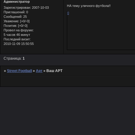
Администратор
НА тему уличного футбола!!
Зарегистрирован
: 2007-10-03
Приглашений:
0
0
Сообщений:
25
Уважение:
[+0/-0]
Позитив:
[+0/-0]
Провел на форуме:
5 часов 46 минут
Последний визит:
2010-11-09 15:50:55
Страница:
1
»
Street Football
»
Арт
»
Ваш АРТ